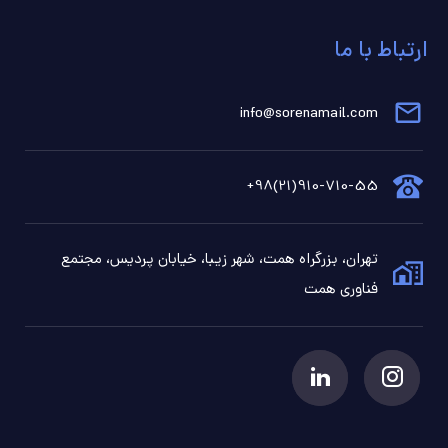
ارتباط با ما
info@sorenamail.com
910-710-55(21)98+
تهران، بزرگراه همت، شهر زیبا، خیابان پردیس، مجتمع
فناوری همت